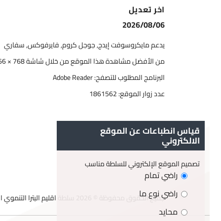
اخر تعديل
2026/08/06
يدعم مايكروسوفت إيدج, جوجل كروم, فايرفوكس, سفاري
من الأفضل مشاهدة هذا الموقع من خلال شاشة 768 × 1366
البرنامج المطلوب للتصفح: Adobe Reader
عدد زوار الموقع:
1861562
قياس انطباعات عن الموقع
الالكتروني
تصميم الموقع الإلكتروني للسلطة مناسب
راضي تمام
راضي نوع ما
جميع الحقوق محفوظة © 2026 سلطة اقليم البترا التنموي السياحي
محايد