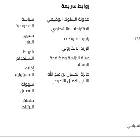
روابط سريعة
مدونة السلوك الوظيفي
سياسة
الخصوصية
الاقتراحات والشكاوي
حقوق
زاوية الموظف
النشر
البريد الالكتروني
شروط
هيئة النزاهة ومكافحة
الاستخدام
الفساد
إخلاء
جائزةُ الحسين بن عبدِ الله
المسؤولية
الثاني للعملِ التطوعيِ
سهولة
الوصول
ملفات
الارتباط