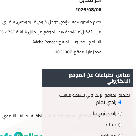
اخر تعديل
2026/08/06
يدعم مايكروسوفت إيدج, جوجل كروم, فايرفوكس, سفاري
من الأفضل مشاهدة هذا الموقع من خلال شاشة 768 × 1366
البرنامج المطلوب للتصفح: Adobe Reader
عدد زوار الموقع:
1864887
قياس انطباعات عن الموقع
الالكتروني
تصميم الموقع الإلكتروني للسلطة مناسب
راضي تمام
راضي نوع ما
جميع الحقوق محفوظة © 2026 سلطة اقليم البترا التنموي السياحي
محايد
غير راضي