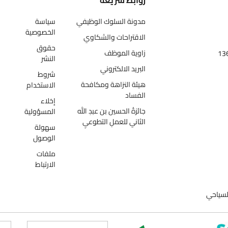
روابط سريعة
مدونة السلوك الوظيفي
سياسة
الخصوصية
الاقتراحات والشكاوي
حقوق
زاوية الموظف
النشر
البريد الالكتروني
شروط
هيئة النزاهة ومكافحة
الاستخدام
الفساد
إخلاء
جائزةُ الحسين بن عبدِ الله
المسؤولية
الثاني للعملِ التطوعيِ
سهولة
الوصول
ملفات
الارتباط