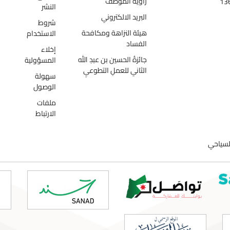
زاوية الموظف
النشر
البريد الالكتروني
شروط
هيئة النزاهة ومكافحة
الاستخدام
الفساد
إخلاء
جائزةُ الحسين بن عبدِ الله
المسؤولية
الثاني للعملِ التطوعيِ
سهولة
الوصول
ملفات
الارتباط