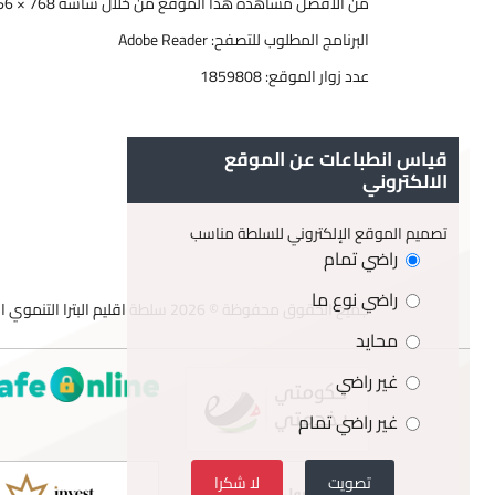
من الأفضل مشاهدة هذا الموقع من خلال شاشة 768 × 1366
البرنامج المطلوب للتصفح: Adobe Reader
عدد زوار الموقع:
1859808
قياس انطباعات عن الموقع
الالكتروني
تصميم الموقع الإلكتروني للسلطة مناسب
راضي تمام
راضي نوع ما
جميع الحقوق محفوظة © 2026 سلطة اقليم البترا التنموي السياحي
محايد
غير راضي
غير راضي تمام
تصويت
لا شكرا