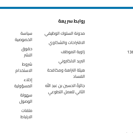
روابط سريعة
مدونة السلوك الوظيفي
سياسة
الخصوصية
الاقتراحات والشكاوي
حقوق
زاوية الموظف
النشر
البريد الالكتروني
شروط
هيئة النزاهة ومكافحة
الاستخدام
الفساد
إخلاء
جائزةُ الحسين بن عبدِ الله
المسؤولية
الثاني للعملِ التطوعيِ
سهولة
الوصول
ملفات
الارتباط