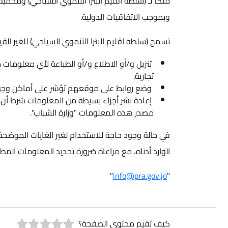
وبموجب الاتفاقيات الدولية.
تسمح (سلطة اقليم البترا التنموي السياحي) للغير القيام بم
تنزيل و/أو الاطلاع و/أو الطباعة لأي معلومات من
تجارية.
وضع روابط على موقعهم تؤشر على أماكن وجود ال
إعادة نشر أجزاء بسيطة من المعلومات شرط أن يتم 
مصدر هذه المعلومات "وزارة الشباب".
في حالة وجود حاجة للاستخدام لغير الغايات الموضحة أعل
الوارد أدناه، مع مراعاة ضرورة تحديد المعلومات المطلو
"
info@pra.gov.jo
"
كيف تقيم محتوى الصفحة؟