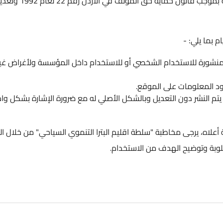
ملكا لـ (سلطة اقليم البترا التنموي السياحي) ومحمية بموجب قانون حماية حق المؤلف في الأردن رقم 22 لعام 1992 وتعديلات
ا يلي: -
شورة للاستخدام الشخصي أو للاستخدام داخل المؤسسة ولأغراض غير
معلومات على الموقع.
النشر دون التعديل وبالشكل الأصلي له مع ضرورة الإشارة بشكل واضح إ
اه، يرجى مخاطبة "سلطة اقليم البترا التنموي السياحي" من خلال العنو
بة وتوضيح الهدف من الاستخدام.